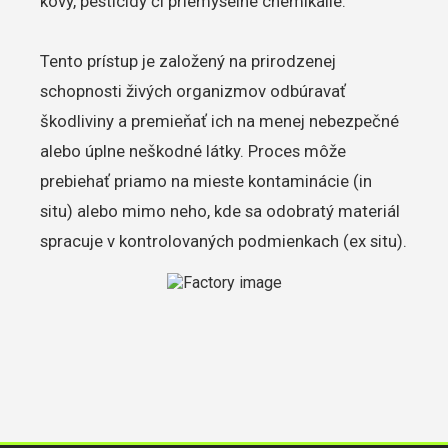
kovy, pesticídy či priemyselné chemikálie.
Tento prístup je založený na prirodzenej
schopnosti živých organizmov odbúravať
škodliviny a premieňať ich na menej nebezpečné
alebo úplne neškodné látky. Proces môže
prebiehať priamo na mieste kontaminácie (in
situ) alebo mimo neho, kde sa odobratý materiál
spracuje v kontrolovaných podmienkach (ex situ).